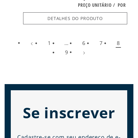
PREÇO UNITÁRIO
/
POR
DETALHES DO PRODUTO
1
…
6
7
8
9
Se inscrever
Cadastre-se com seu endereço de e-