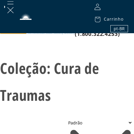
Carrinho
1.800.32.BIBLE
pt-BR
(1.800.322.4253)
Coleção:
Cura de
Traumas