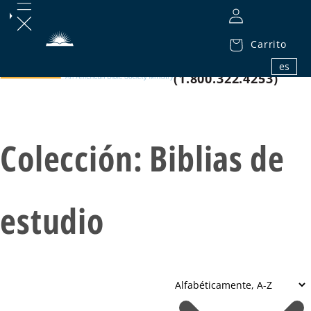
Carrito
1.800.32.BIBLE
es
(1.800.322.4253)
Colección:
Biblias de
estudio