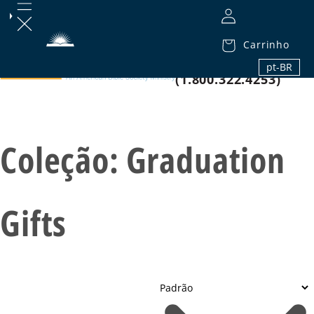
Carrinho
1.800.32.BIBLE
pt-BR
(1.800.322.4253)
Coleção:
Graduation
Gifts