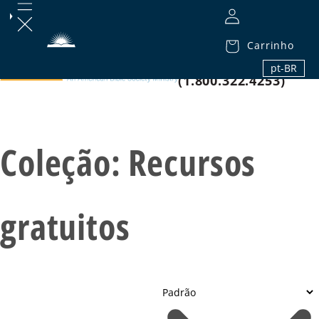
Carrinho
1.800.32.BIBLE
pt-BR
(1.800.322.4253)
Coleção:
Recursos
gratuitos